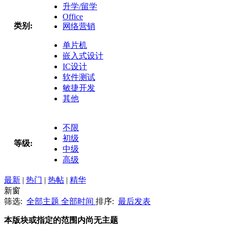
升学/留学
Office
类别:
网络营销
单片机
嵌入式设计
IC设计
软件测试
敏捷开发
其他
不限
初级
等级:
中级
高级
最新
|
热门
|
热帖
|
精华
新窗
筛选:
全部主题
全部时间
排序:
最后发表
本版块或指定的范围内尚无主题