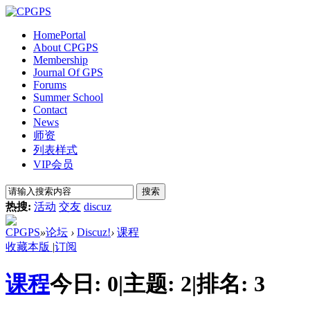
Home
Portal
About CPGPS
Membership
Journal Of GPS
Forums
Summer School
Contact
News
师资
列表样式
VIP会员
搜索
热搜:
活动
交友
discuz
CPGPS
»
论坛
›
Discuz!
›
课程
收藏本版
|
订阅
课程
今日:
0
|
主题:
2
|
排名:
3