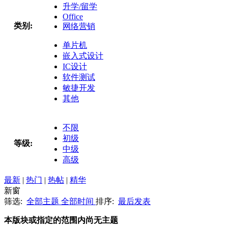
升学/留学
Office
类别:
网络营销
单片机
嵌入式设计
IC设计
软件测试
敏捷开发
其他
不限
初级
等级:
中级
高级
最新
|
热门
|
热帖
|
精华
新窗
筛选:
全部主题
全部时间
排序:
最后发表
本版块或指定的范围内尚无主题