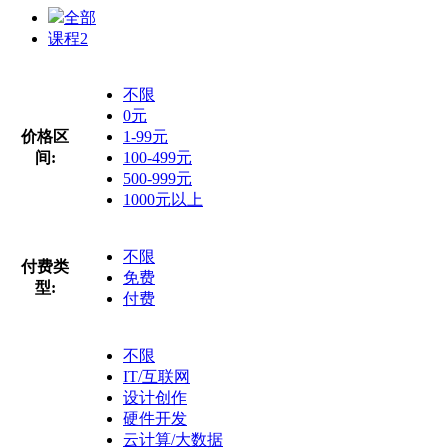
全部
课程
2
不限
0元
价格区
1-99元
间:
100-499元
500-999元
1000元以上
不限
付费类
免费
型:
付费
不限
IT/互联网
设计创作
硬件开发
云计算/大数据