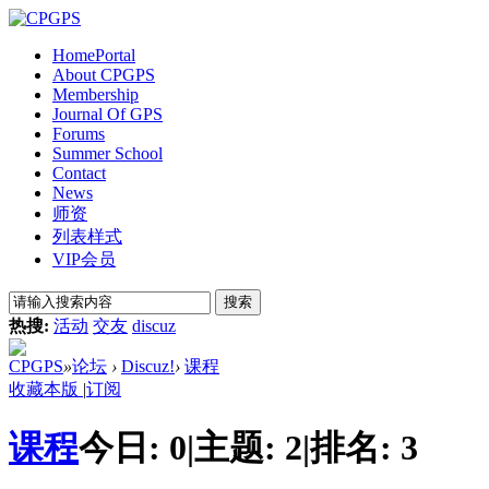
Home
Portal
About CPGPS
Membership
Journal Of GPS
Forums
Summer School
Contact
News
师资
列表样式
VIP会员
搜索
热搜:
活动
交友
discuz
CPGPS
»
论坛
›
Discuz!
›
课程
收藏本版
|
订阅
课程
今日:
0
|
主题:
2
|
排名:
3