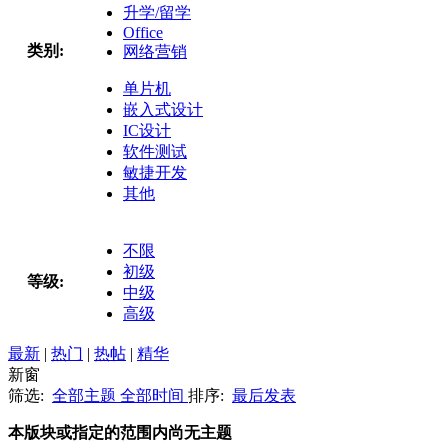
升学/留学
Office
类别:
网络营销
单片机
嵌入式设计
IC设计
软件测试
敏捷开发
其他
不限
初级
等级:
中级
高级
最新
|
热门
|
热帖
|
精华
新窗
筛选:
全部主题
全部时间
排序:
最后发表
本版块或指定的范围内尚无主题