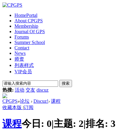
Home
Portal
About CPGPS
Membership
Journal Of GPS
Forums
Summer School
Contact
News
师资
列表样式
VIP会员
搜索
热搜:
活动
交友
discuz
CPGPS
»
论坛
›
Discuz!
›
课程
收藏本版
|
订阅
课程
今日:
0
|
主题:
2
|
排名:
3