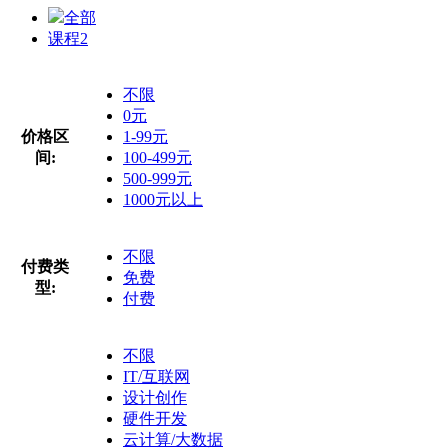
全部
课程
2
不限
0元
价格区
1-99元
间:
100-499元
500-999元
1000元以上
不限
付费类
免费
型:
付费
不限
IT/互联网
设计创作
硬件开发
云计算/大数据