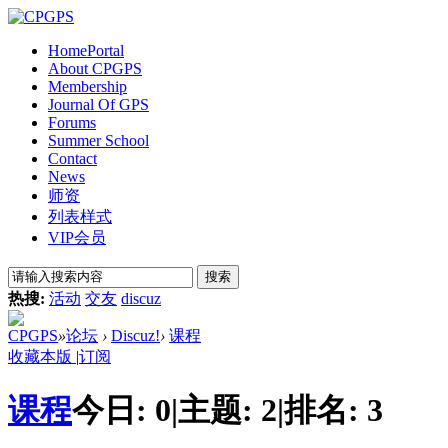
Home
Portal
About CPGPS
Membership
Journal Of GPS
Forums
Summer School
Contact
News
师资
列表样式
VIP会员
搜索
热搜:
活动
交友
discuz
CPGPS
»
论坛
›
Discuz!
›
课程
收藏本版
|
订阅
课程
今日:
0
|
主题:
2
|
排名:
3