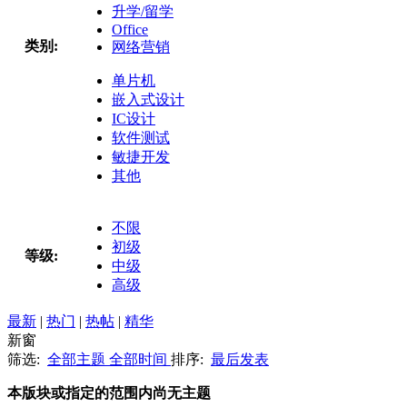
升学/留学
Office
类别:
网络营销
单片机
嵌入式设计
IC设计
软件测试
敏捷开发
其他
不限
初级
等级:
中级
高级
最新
|
热门
|
热帖
|
精华
新窗
筛选:
全部主题
全部时间
排序:
最后发表
本版块或指定的范围内尚无主题