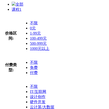
全部
课程
1
不限
0元
价格区
1-99元
间:
100-499元
500-999元
1000元以上
不限
付费类
免费
型:
付费
不限
IT/互联网
设计创作
硬件开发
云计算/大数据