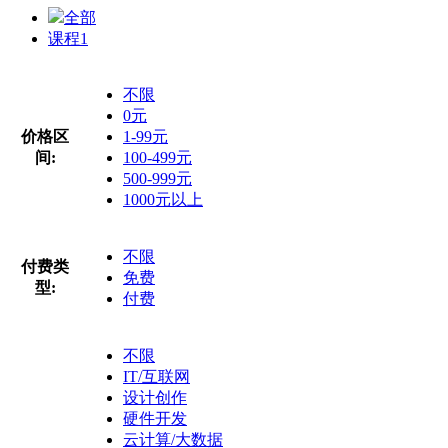
全部
课程
1
不限
0元
价格区
1-99元
间:
100-499元
500-999元
1000元以上
不限
付费类
免费
型:
付费
不限
IT/互联网
设计创作
硬件开发
云计算/大数据