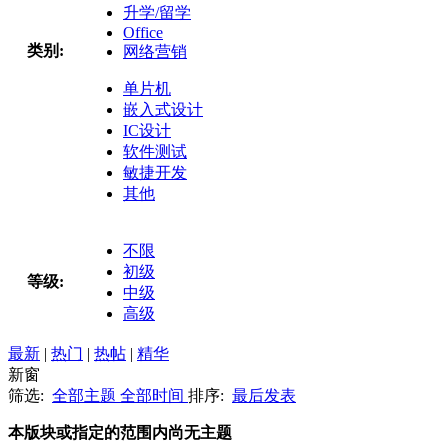
升学/留学
Office
类别:
网络营销
单片机
嵌入式设计
IC设计
软件测试
敏捷开发
其他
不限
初级
等级:
中级
高级
最新
|
热门
|
热帖
|
精华
新窗
筛选:
全部主题
全部时间
排序:
最后发表
本版块或指定的范围内尚无主题