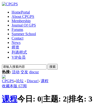
Home
Portal
About CPGPS
Membership
Journal Of GPS
Forums
Summer School
Contact
News
师资
列表样式
VIP会员
搜索
热搜:
活动
交友
discuz
CPGPS
»
论坛
›
Discuz!
›
课程
收藏本版
|
订阅
课程
今日:
0
|
主题:
2
|
排名:
3