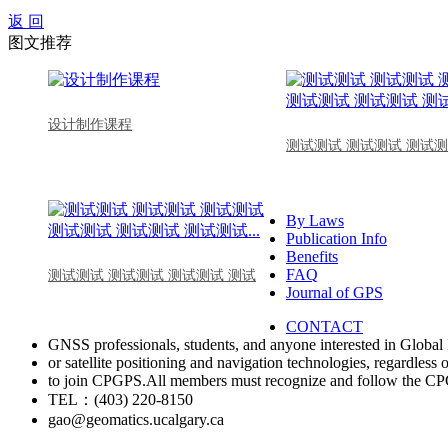
返 回
图文推荐
设计制作课程
测试测试 测试测试 测试测
By Laws
Publication Info
Benefits
FAQ
测试测试 测试测试 测试测试 测试
Journal of GPS
CONTACT
GNSS professionals, students, and anyone interested in Global 
or satellite positioning and navigation technologies, regardless 
to join CPGPS.All members must recognize and follow the 
TEL：(403) 220-8150
gao@geomatics.ucalgary.ca