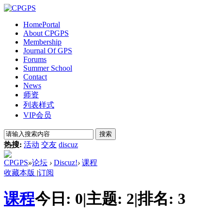
Home
Portal
About CPGPS
Membership
Journal Of GPS
Forums
Summer School
Contact
News
师资
列表样式
VIP会员
搜索
热搜:
活动
交友
discuz
CPGPS
»
论坛
›
Discuz!
›
课程
收藏本版
|
订阅
课程
今日:
0
|
主题:
2
|
排名:
3