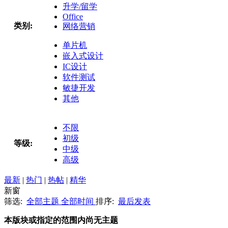
升学/留学
Office
类别:
网络营销
单片机
嵌入式设计
IC设计
软件测试
敏捷开发
其他
不限
初级
等级:
中级
高级
最新
|
热门
|
热帖
|
精华
新窗
筛选:
全部主题
全部时间
排序:
最后发表
本版块或指定的范围内尚无主题