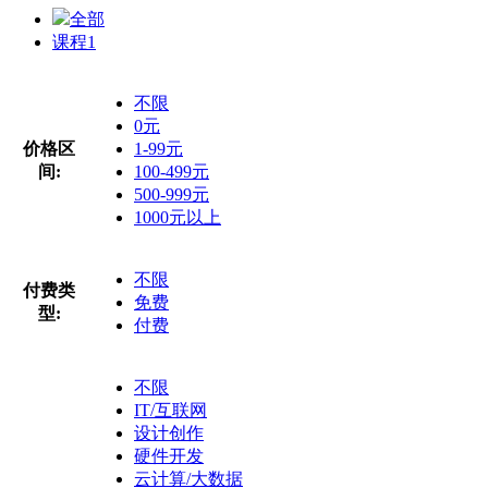
全部
课程
1
不限
0元
价格区
1-99元
间:
100-499元
500-999元
1000元以上
不限
付费类
免费
型:
付费
不限
IT/互联网
设计创作
硬件开发
云计算/大数据