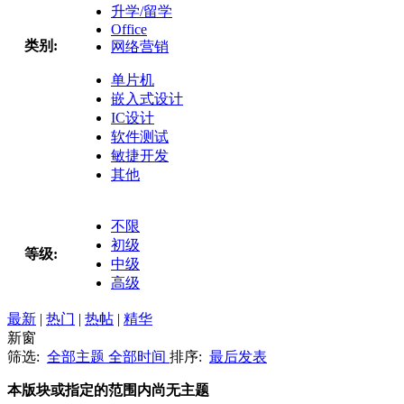
升学/留学
Office
类别:
网络营销
单片机
嵌入式设计
IC设计
软件测试
敏捷开发
其他
不限
初级
等级:
中级
高级
最新
|
热门
|
热帖
|
精华
新窗
筛选:
全部主题
全部时间
排序:
最后发表
本版块或指定的范围内尚无主题