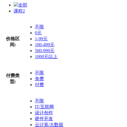
全部
课程
2
不限
0元
价格区
1-99元
间:
100-499元
500-999元
1000元以上
不限
付费类
免费
型:
付费
不限
IT/互联网
设计创作
硬件开发
云计算/大数据