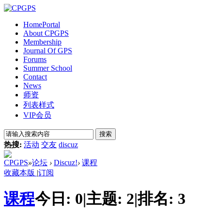
Home
Portal
About CPGPS
Membership
Journal Of GPS
Forums
Summer School
Contact
News
师资
列表样式
VIP会员
搜索
热搜:
活动
交友
discuz
CPGPS
»
论坛
›
Discuz!
›
课程
收藏本版
|
订阅
课程
今日:
0
|
主题:
2
|
排名:
3