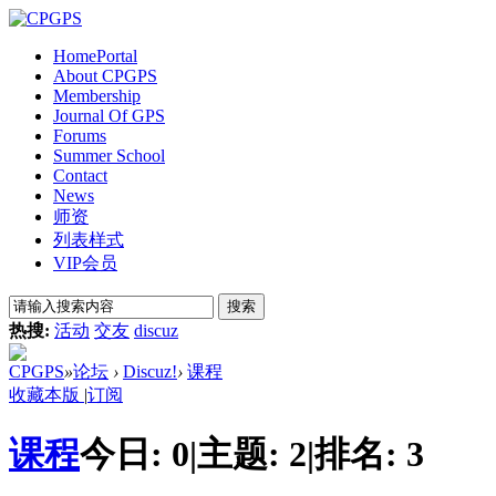
Home
Portal
About CPGPS
Membership
Journal Of GPS
Forums
Summer School
Contact
News
师资
列表样式
VIP会员
搜索
热搜:
活动
交友
discuz
CPGPS
»
论坛
›
Discuz!
›
课程
收藏本版
|
订阅
课程
今日:
0
|
主题:
2
|
排名:
3