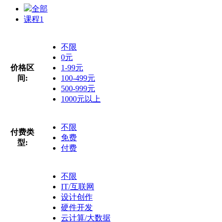
全部
课程
1
不限
0元
价格区
1-99元
间:
100-499元
500-999元
1000元以上
不限
付费类
免费
型:
付费
不限
IT/互联网
设计创作
硬件开发
云计算/大数据