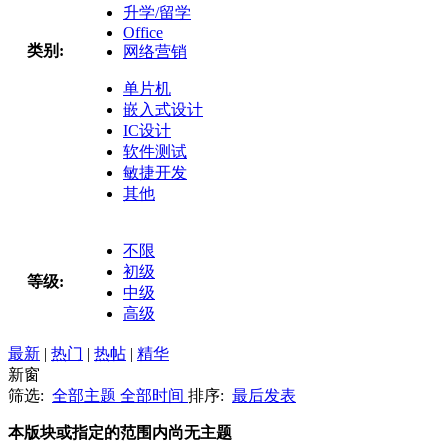
升学/留学
Office
类别:
网络营销
单片机
嵌入式设计
IC设计
软件测试
敏捷开发
其他
不限
初级
等级:
中级
高级
最新
|
热门
|
热帖
|
精华
新窗
筛选:
全部主题
全部时间
排序:
最后发表
本版块或指定的范围内尚无主题