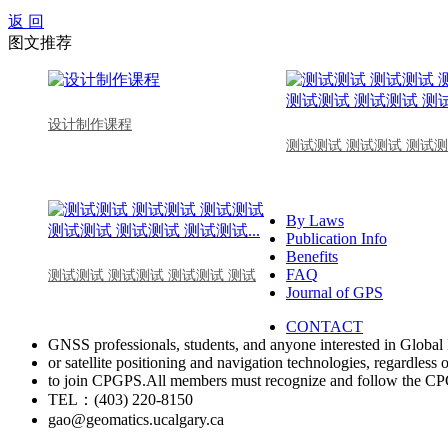
返 回
图文推荐
设计制作课程
测试测试 测试测试 测试测
By Laws
Publication Info
Benefits
FAQ
测试测试 测试测试 测试测试 测试
Journal of GPS
CONTACT
GNSS professionals, students, and anyone interested in Global 
or satellite positioning and navigation technologies, regardless 
to join CPGPS.All members must recognize and follow the 
TEL：(403) 220-8150
gao@geomatics.ucalgary.ca