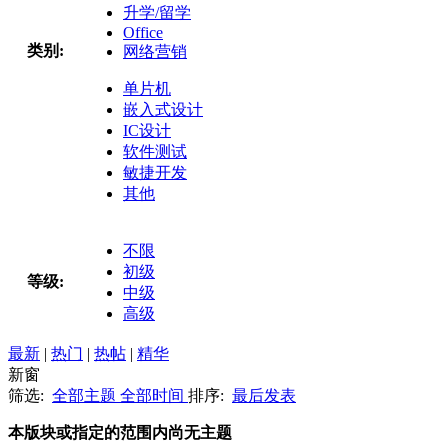
升学/留学
Office
类别:
网络营销
单片机
嵌入式设计
IC设计
软件测试
敏捷开发
其他
不限
初级
等级:
中级
高级
最新
|
热门
|
热帖
|
精华
新窗
筛选:
全部主题
全部时间
排序:
最后发表
本版块或指定的范围内尚无主题