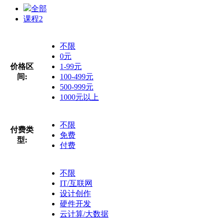
全部
课程
2
不限
0元
价格区
1-99元
间:
100-499元
500-999元
1000元以上
不限
付费类
免费
型:
付费
不限
IT/互联网
设计创作
硬件开发
云计算/大数据