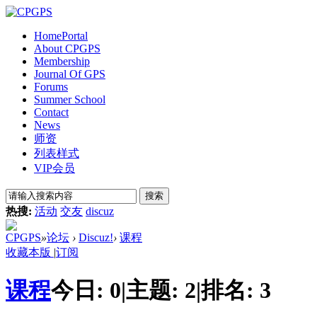
Home
Portal
About CPGPS
Membership
Journal Of GPS
Forums
Summer School
Contact
News
师资
列表样式
VIP会员
搜索
热搜:
活动
交友
discuz
CPGPS
»
论坛
›
Discuz!
›
课程
收藏本版
|
订阅
课程
今日:
0
|
主题:
2
|
排名:
3