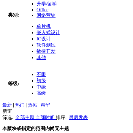
升学/留学
Office
类别:
网络营销
单片机
嵌入式设计
IC设计
软件测试
敏捷开发
其他
不限
初级
等级:
中级
高级
最新
|
热门
|
热帖
|
精华
新窗
筛选:
全部主题
全部时间
排序:
最后发表
本版块或指定的范围内尚无主题