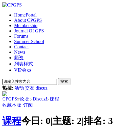
Home
Portal
About CPGPS
Membership
Journal Of GPS
Forums
Summer School
Contact
News
师资
列表样式
VIP会员
搜索
热搜:
活动
交友
discuz
CPGPS
»
论坛
›
Discuz!
›
课程
收藏本版
|
订阅
课程
今日:
0
|
主题:
2
|
排名:
3