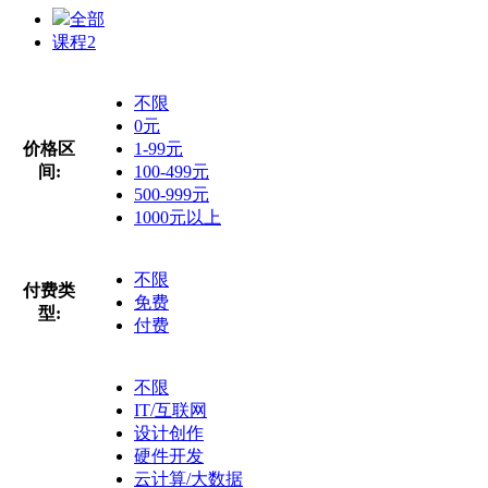
全部
课程
2
不限
0元
价格区
1-99元
间:
100-499元
500-999元
1000元以上
不限
付费类
免费
型:
付费
不限
IT/互联网
设计创作
硬件开发
云计算/大数据