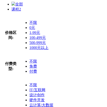
全部
课程
2
不限
0元
价格区
1-99元
间:
100-499元
500-999元
1000元以上
不限
付费类
免费
型:
付费
不限
IT/互联网
设计创作
硬件开发
云计算/大数据