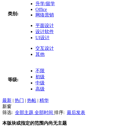
升学/留学
Office
类别:
网络营销
平面设计
设计软件
UI设计
交互设计
其他
不限
初级
等级:
中级
高级
最新
|
热门
|
热帖
|
精华
新窗
筛选:
全部主题
全部时间
排序:
最后发表
本版块或指定的范围内尚无主题