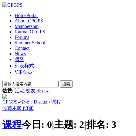
Home
Portal
About CPGPS
Membership
Journal Of GPS
Forums
Summer School
Contact
News
师资
列表样式
VIP会员
搜索
热搜:
活动
交友
discuz
CPGPS
»
论坛
›
Discuz!
›
课程
收藏本版
|
订阅
课程
今日:
0
|
主题:
2
|
排名:
3