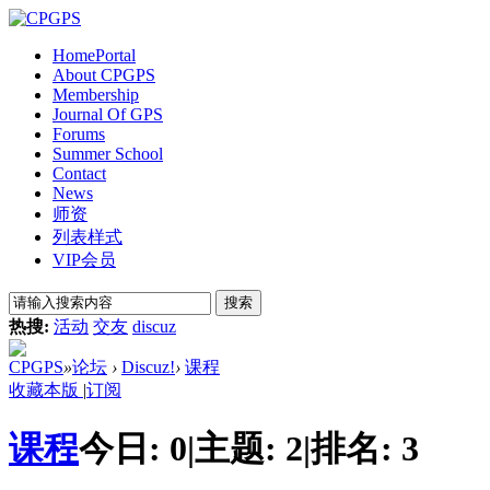
Home
Portal
About CPGPS
Membership
Journal Of GPS
Forums
Summer School
Contact
News
师资
列表样式
VIP会员
搜索
热搜:
活动
交友
discuz
CPGPS
»
论坛
›
Discuz!
›
课程
收藏本版
|
订阅
课程
今日:
0
|
主题:
2
|
排名:
3