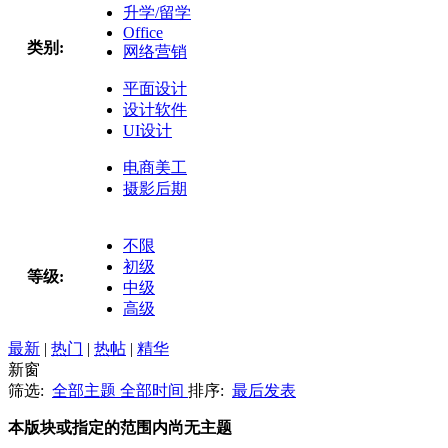
升学/留学
Office
类别:
网络营销
平面设计
设计软件
UI设计
电商美工
摄影后期
不限
初级
等级:
中级
高级
最新
|
热门
|
热帖
|
精华
新窗
筛选:
全部主题
全部时间
排序:
最后发表
本版块或指定的范围内尚无主题