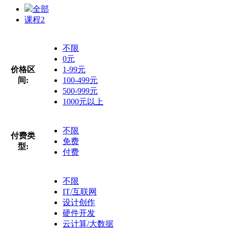
全部
课程
2
不限
0元
价格区
1-99元
间:
100-499元
500-999元
1000元以上
不限
付费类
免费
型:
付费
不限
IT/互联网
设计创作
硬件开发
云计算/大数据