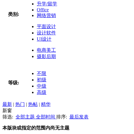
升学/留学
Office
类别:
网络营销
平面设计
设计软件
UI设计
电商美工
摄影后期
不限
初级
等级:
中级
高级
最新
|
热门
|
热帖
|
精华
新窗
筛选:
全部主题
全部时间
排序:
最后发表
本版块或指定的范围内尚无主题