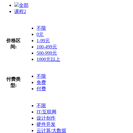
全部
课程
2
不限
0元
价格区
1-99元
间:
100-499元
500-999元
1000元以上
不限
付费类
免费
型:
付费
不限
IT/互联网
设计创作
硬件开发
云计算/大数据