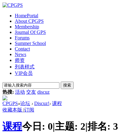
Home
Portal
About CPGPS
Membership
Journal Of GPS
Forums
Summer School
Contact
News
师资
列表样式
VIP会员
搜索
热搜:
活动
交友
discuz
CPGPS
»
论坛
›
Discuz!
›
课程
收藏本版
|
订阅
课程
今日:
0
|
主题:
2
|
排名:
3