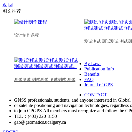
返 回
图文推荐
设计制作课程
测试测试 测试测试 测试测
By Laws
Publication Info
Benefits
FAQ
测试测试 测试测试 测试测试 测试
Journal of GPS
CONTACT
GNSS professionals, students, and anyone interested in Global 
or satellite positioning and navigation technologies, regardless 
to join CPGPS.All members must recognize and follow the 
TEL：(403) 220-8150
gao@geomatics.ucalgary.ca