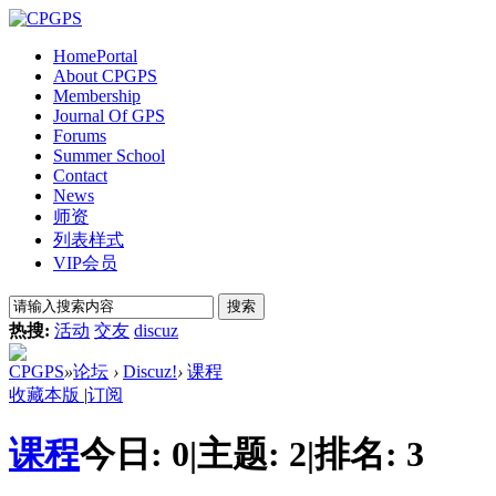
Home
Portal
About CPGPS
Membership
Journal Of GPS
Forums
Summer School
Contact
News
师资
列表样式
VIP会员
搜索
热搜:
活动
交友
discuz
CPGPS
»
论坛
›
Discuz!
›
课程
收藏本版
|
订阅
课程
今日:
0
|
主题:
2
|
排名:
3