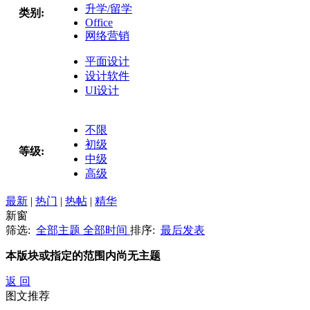
升学/留学
类别:
Office
网络营销
平面设计
设计软件
UI设计
不限
初级
等级:
中级
高级
最新
|
热门
|
热帖
|
精华
新窗
筛选:
全部主题
全部时间
排序:
最后发表
本版块或指定的范围内尚无主题
返 回
图文推荐