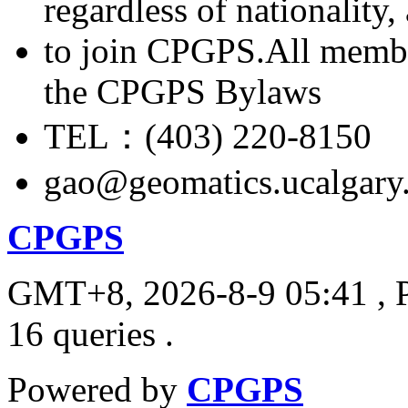
regardless of nationality
to join CPGPS.All membe
the CPGPS Bylaws
TEL：(403) 220-8150
gao@geomatics.ucalgary
CPGPS
GMT+8, 2026-8-9 05:41
, 
16 queries .
Powered by
CPGPS