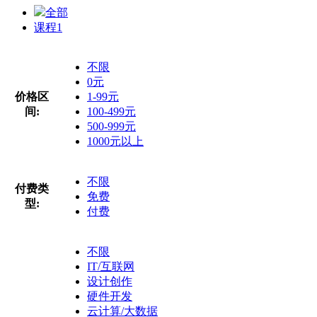
全部
课程
1
不限
0元
价格区
1-99元
间:
100-499元
500-999元
1000元以上
不限
付费类
免费
型:
付费
不限
IT/互联网
设计创作
硬件开发
云计算/大数据