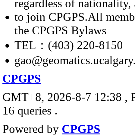
regardless of nationality
to join CPGPS.All membe
the CPGPS Bylaws
TEL：(403) 220-8150
gao@geomatics.ucalgary
CPGPS
GMT+8, 2026-8-7 12:38
, 
16 queries .
Powered by
CPGPS