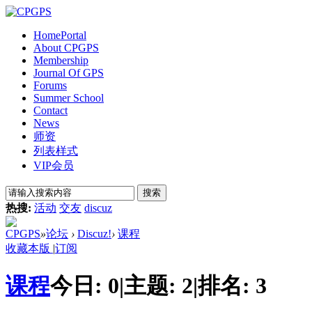
Home
Portal
About CPGPS
Membership
Journal Of GPS
Forums
Summer School
Contact
News
师资
列表样式
VIP会员
搜索
热搜:
活动
交友
discuz
CPGPS
»
论坛
›
Discuz!
›
课程
收藏本版
|
订阅
课程
今日:
0
|
主题:
2
|
排名:
3