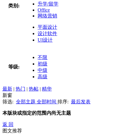
升学/留学
类别:
Office
网络营销
平面设计
设计软件
UI设计
不限
初级
等级:
中级
高级
最新
|
热门
|
热帖
|
精华
新窗
筛选:
全部主题
全部时间
排序:
最后发表
本版块或指定的范围内尚无主题
返 回
图文推荐