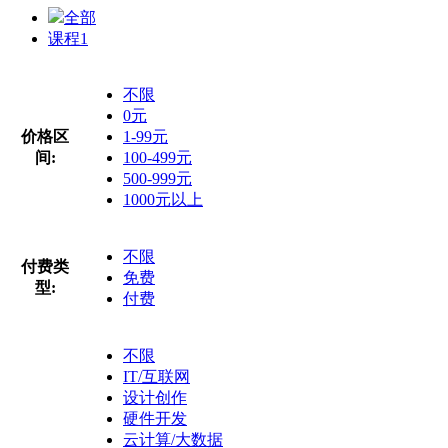
全部
课程
1
不限
0元
价格区
1-99元
间:
100-499元
500-999元
1000元以上
不限
付费类
免费
型:
付费
不限
IT/互联网
设计创作
硬件开发
云计算/大数据