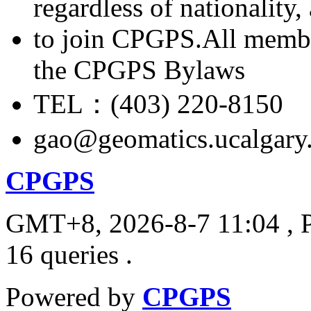
regardless of nationality
to join CPGPS.All membe
the CPGPS Bylaws
TEL：(403) 220-8150
gao@geomatics.ucalgary
CPGPS
GMT+8, 2026-8-7 11:04
, 
16 queries .
Powered by
CPGPS