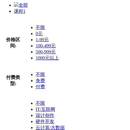
全部
课程
1
不限
0元
价格区
1-99元
间:
100-499元
500-999元
1000元以上
不限
付费类
免费
型:
付费
不限
IT/互联网
设计创作
硬件开发
云计算/大数据