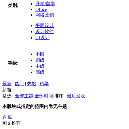
升学/留学
类别:
Office
网络营销
平面设计
设计软件
UI设计
不限
初级
等级:
中级
高级
最新
|
热门
|
热帖
|
精华
新窗
筛选:
全部主题
全部时间
排序:
最后发表
本版块或指定的范围内尚无主题
返 回
图文推荐