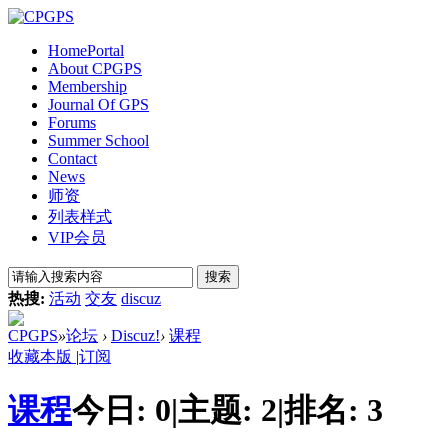
Home
Portal
About CPGPS
Membership
Journal Of GPS
Forums
Summer School
Contact
News
师资
列表样式
VIP会员
搜索
热搜:
活动
交友
discuz
CPGPS
»
论坛
›
Discuz!
›
课程
收藏本版
|
订阅
课程
今日:
0
|
主题:
2
|
排名:
3