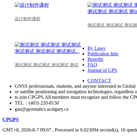
设计制作课程
测试测试 测试测试 测试测
By Laws
Publication Info
Benefits
FAQ
测试测试 测试测试 测试测试 测试
Journal of GPS
CONTACT
GNSS professionals, students, and anyone interested in Global 
or satellite positioning and navigation technologies, regardless 
to join CPGPS.All members must recognize and follow the 
TEL：(403) 220-8150
gao@geomatics.ucalgary.ca
CPGPS
GMT+8, 2026-8-7 09:07
, Processed in 0.023094 second(s), 16 querie