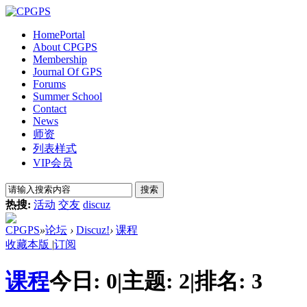
Home
Portal
About CPGPS
Membership
Journal Of GPS
Forums
Summer School
Contact
News
师资
列表样式
VIP会员
搜索
热搜:
活动
交友
discuz
CPGPS
»
论坛
›
Discuz!
›
课程
收藏本版
|
订阅
课程
今日:
0
|
主题:
2
|
排名:
3