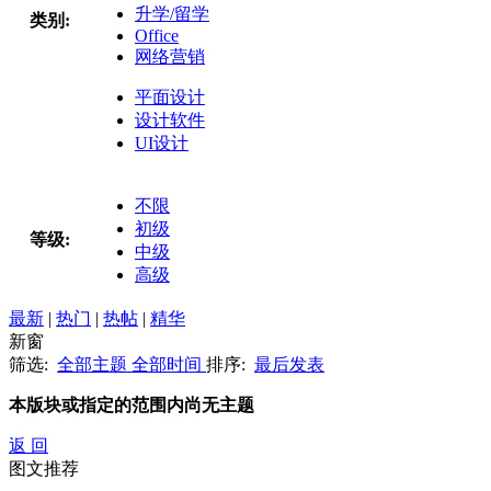
升学/留学
类别:
Office
网络营销
平面设计
设计软件
UI设计
不限
初级
等级:
中级
高级
最新
|
热门
|
热帖
|
精华
新窗
筛选:
全部主题
全部时间
排序:
最后发表
本版块或指定的范围内尚无主题
返 回
图文推荐