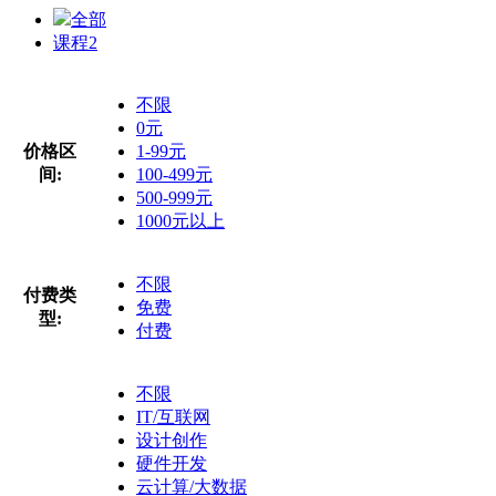
全部
课程
2
不限
0元
价格区
1-99元
间:
100-499元
500-999元
1000元以上
不限
付费类
免费
型:
付费
不限
IT/互联网
设计创作
硬件开发
云计算/大数据