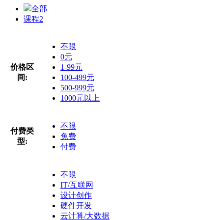
全部
课程
2
不限
0元
价格区
1-99元
间:
100-499元
500-999元
1000元以上
不限
付费类
免费
型:
付费
不限
IT/互联网
设计创作
硬件开发
云计算/大数据