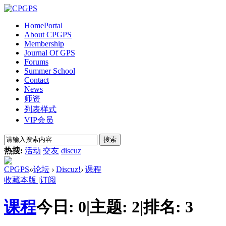
Home
Portal
About CPGPS
Membership
Journal Of GPS
Forums
Summer School
Contact
News
师资
列表样式
VIP会员
搜索
热搜:
活动
交友
discuz
CPGPS
»
论坛
›
Discuz!
›
课程
收藏本版
|
订阅
课程
今日:
0
|
主题:
2
|
排名:
3