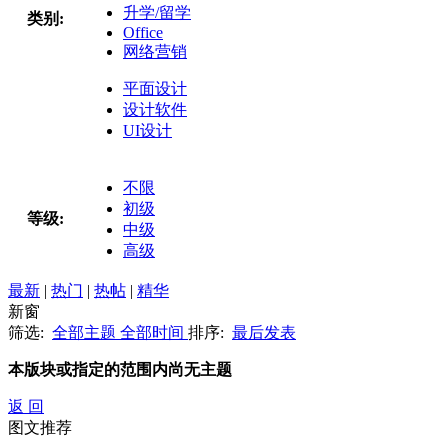
升学/留学
类别:
Office
网络营销
平面设计
设计软件
UI设计
不限
初级
等级:
中级
高级
最新
|
热门
|
热帖
|
精华
新窗
筛选:
全部主题
全部时间
排序:
最后发表
本版块或指定的范围内尚无主题
返 回
图文推荐