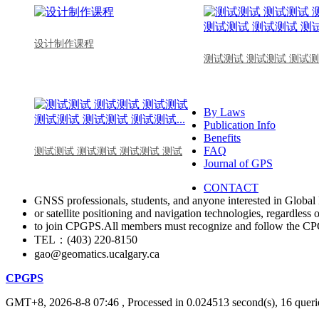
设计制作课程
测试测试 测试测试 测试测
By Laws
Publication Info
Benefits
FAQ
测试测试 测试测试 测试测试 测试
Journal of GPS
CONTACT
GNSS professionals, students, and anyone interested in Global 
or satellite positioning and navigation technologies, regardless 
to join CPGPS.All members must recognize and follow the 
TEL：(403) 220-8150
gao@geomatics.ucalgary.ca
CPGPS
GMT+8, 2026-8-8 07:46
, Processed in 0.024513 second(s), 16 querie