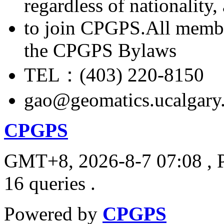
regardless of nationality
to join CPGPS.All membe
the CPGPS Bylaws
TEL：(403) 220-8150
gao@geomatics.ucalgary
CPGPS
GMT+8, 2026-8-7 07:08
, 
16 queries .
Powered by
CPGPS