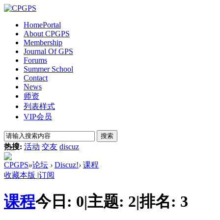
Home
Portal
About CPGPS
Membership
Journal Of GPS
Forums
Summer School
Contact
News
师资
列表样式
VIP会员
搜索
热搜:
活动
交友
discuz
CPGPS
»
论坛
›
Discuz!
›
课程
收藏本版
|
订阅
课程
今日:
0
|
主题:
2
|
排名:
3