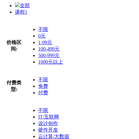
全部
课程
1
不限
0元
价格区
1-99元
间:
100-499元
500-999元
1000元以上
不限
付费类
免费
型:
付费
不限
IT/互联网
设计创作
硬件开发
云计算/大数据