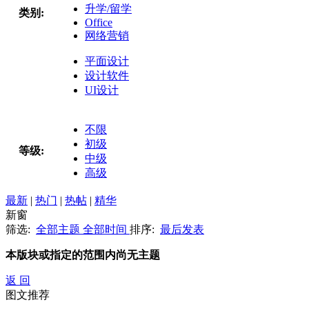
升学/留学
类别:
Office
网络营销
平面设计
设计软件
UI设计
不限
初级
等级:
中级
高级
最新
|
热门
|
热帖
|
精华
新窗
筛选:
全部主题
全部时间
排序:
最后发表
本版块或指定的范围内尚无主题
返 回
图文推荐