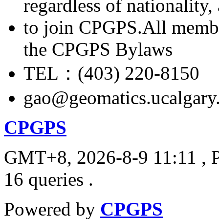
regardless of nationality
to join CPGPS.All membe
the CPGPS Bylaws
TEL：(403) 220-8150
gao@geomatics.ucalgary
CPGPS
GMT+8, 2026-8-9 11:11
, 
16 queries .
Powered by
CPGPS