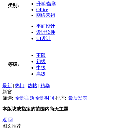
升学/留学
类别:
Office
网络营销
平面设计
设计软件
UI设计
不限
初级
等级:
中级
高级
最新
|
热门
|
热帖
|
精华
新窗
筛选:
全部主题
全部时间
排序:
最后发表
本版块或指定的范围内尚无主题
返 回
图文推荐