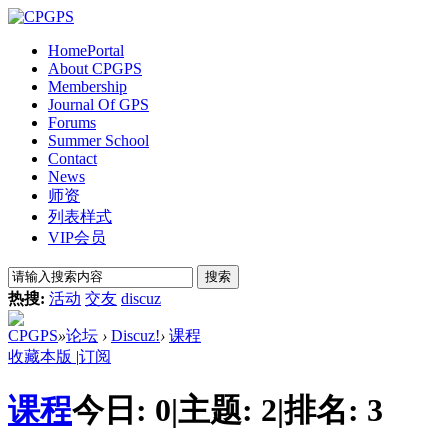
Home
Portal
About CPGPS
Membership
Journal Of GPS
Forums
Summer School
Contact
News
师资
列表样式
VIP会员
搜索
热搜:
活动
交友
discuz
CPGPS
»
论坛
›
Discuz!
›
课程
收藏本版
|
订阅
课程
今日:
0
|
主题:
2
|
排名:
3