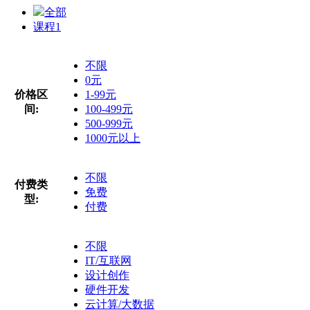
全部
课程
1
不限
0元
价格区
1-99元
间:
100-499元
500-999元
1000元以上
不限
付费类
免费
型:
付费
不限
IT/互联网
设计创作
硬件开发
云计算/大数据