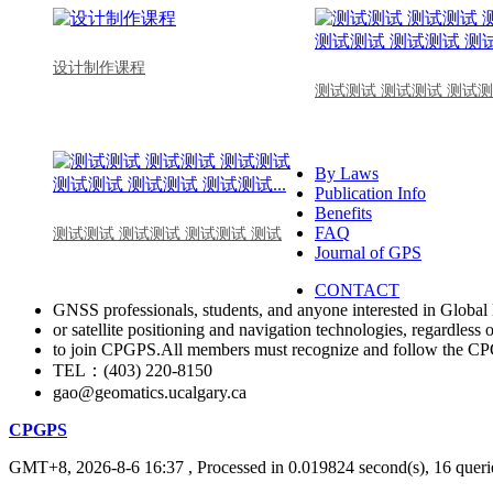
设计制作课程
测试测试 测试测试 测试测
By Laws
Publication Info
Benefits
FAQ
测试测试 测试测试 测试测试 测试
Journal of GPS
CONTACT
GNSS professionals, students, and anyone interested in Global 
or satellite positioning and navigation technologies, regardless 
to join CPGPS.All members must recognize and follow the 
TEL：(403) 220-8150
gao@geomatics.ucalgary.ca
CPGPS
GMT+8, 2026-8-6 16:37
, Processed in 0.019824 second(s), 16 querie