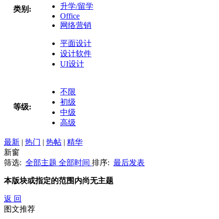
升学/留学
类别:
Office
网络营销
平面设计
设计软件
UI设计
不限
初级
等级:
中级
高级
最新
|
热门
|
热帖
|
精华
新窗
筛选:
全部主题
全部时间
排序:
最后发表
本版块或指定的范围内尚无主题
返 回
图文推荐