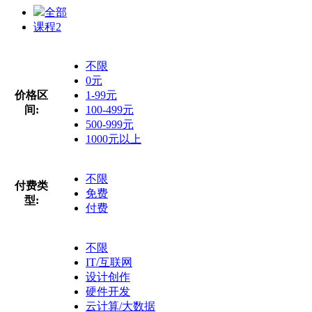
全部
课程
2
不限
0元
价格区
1-99元
间:
100-499元
500-999元
1000元以上
不限
付费类
免费
型:
付费
不限
IT/互联网
设计创作
硬件开发
云计算/大数据