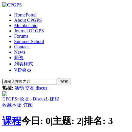
Home
Portal
About CPGPS
Membership
Journal Of GPS
Forums
Summer School
Contact
News
师资
列表样式
VIP会员
搜索
热搜:
活动
交友
discuz
CPGPS
»
论坛
›
Discuz!
›
课程
收藏本版
|
订阅
课程
今日:
0
|
主题:
2
|
排名:
3