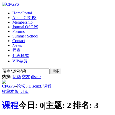
Home
Portal
About CPGPS
Membership
Journal Of GPS
Forums
Summer School
Contact
News
师资
列表样式
VIP会员
搜索
热搜:
活动
交友
discuz
CPGPS
»
论坛
›
Discuz!
›
课程
收藏本版
|
订阅
课程
今日:
0
|
主题:
2
|
排名:
3