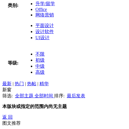
升学/留学
类别:
Office
网络营销
平面设计
设计软件
UI设计
不限
初级
等级:
中级
高级
最新
|
热门
|
热帖
|
精华
新窗
筛选:
全部主题
全部时间
排序:
最后发表
本版块或指定的范围内尚无主题
返 回
图文推荐