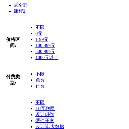
全部
课程
2
不限
0元
价格区
1-99元
间:
100-499元
500-999元
1000元以上
不限
付费类
免费
型:
付费
不限
IT/互联网
设计创作
硬件开发
云计算/大数据