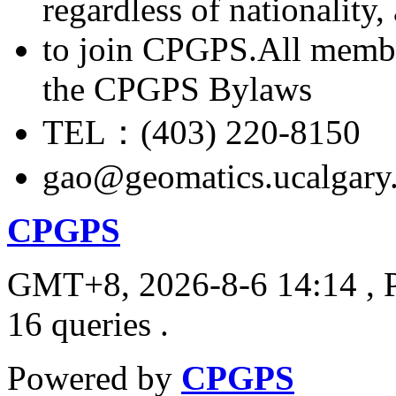
regardless of nationality
to join CPGPS.All membe
the CPGPS Bylaws
TEL：(403) 220-8150
gao@geomatics.ucalgary
CPGPS
GMT+8, 2026-8-6 14:14
, 
16 queries .
Powered by
CPGPS