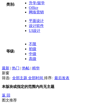
升学/留学
类别:
Office
网络营销
平面设计
设计软件
UI设计
不限
初级
等级:
中级
高级
最新
|
热门
|
热帖
|
精华
新窗
筛选:
全部主题
全部时间
排序:
最后发表
本版块或指定的范围内尚无主题
返 回
图文推荐