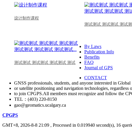
设计制作课程
测试测试 测试测试 测试测
By Laws
Publication Info
Benefits
FAQ
测试测试 测试测试 测试测试 测试
Journal of GPS
CONTACT
GNSS professionals, students, and anyone interested in Global 
or satellite positioning and navigation technologies, regardless 
to join CPGPS.All members must recognize and follow the 
TEL：(403) 220-8150
gao@geomatics.ucalgary.ca
CPGPS
GMT+8, 2026-8-8 21:09
, Processed in 0.019940 second(s), 16 querie