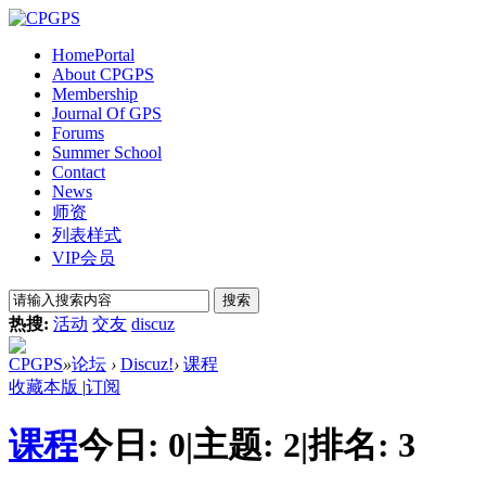
Home
Portal
About CPGPS
Membership
Journal Of GPS
Forums
Summer School
Contact
News
师资
列表样式
VIP会员
搜索
热搜:
活动
交友
discuz
CPGPS
»
论坛
›
Discuz!
›
课程
收藏本版
|
订阅
课程
今日:
0
|
主题:
2
|
排名:
3