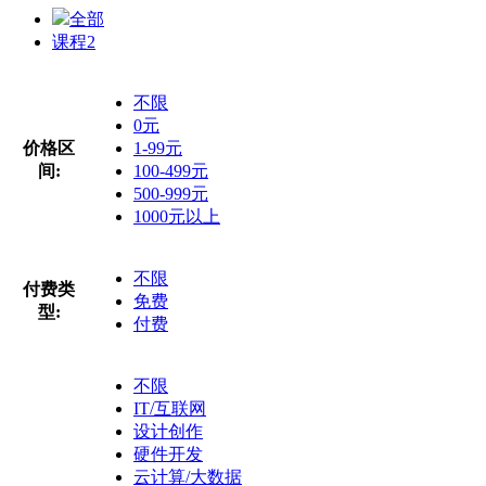
全部
课程
2
不限
0元
价格区
1-99元
间:
100-499元
500-999元
1000元以上
不限
付费类
免费
型:
付费
不限
IT/互联网
设计创作
硬件开发
云计算/大数据