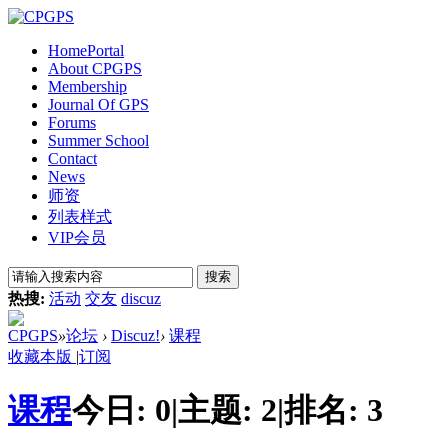
Home
Portal
About CPGPS
Membership
Journal Of GPS
Forums
Summer School
Contact
News
师资
列表样式
VIP会员
搜索
热搜:
活动
交友
discuz
CPGPS
»
论坛
›
Discuz!
›
课程
收藏本版
|
订阅
课程
今日:
0
|
主题:
2
|
排名:
3