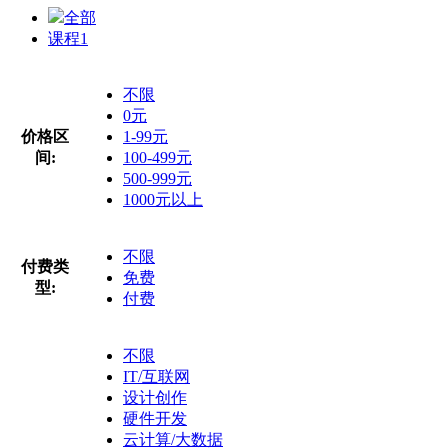
全部
课程
1
不限
0元
价格区
1-99元
间:
100-499元
500-999元
1000元以上
不限
付费类
免费
型:
付费
不限
IT/互联网
设计创作
硬件开发
云计算/大数据