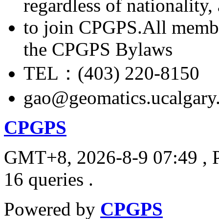
regardless of nationality
to join CPGPS.All membe
the CPGPS Bylaws
TEL：(403) 220-8150
gao@geomatics.ucalgary
CPGPS
GMT+8, 2026-8-9 07:49
, 
16 queries .
Powered by
CPGPS