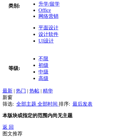
升学/留学
类别:
Office
网络营销
平面设计
设计软件
UI设计
不限
初级
等级:
中级
高级
最新
|
热门
|
热帖
|
精华
新窗
筛选:
全部主题
全部时间
排序:
最后发表
本版块或指定的范围内尚无主题
返 回
图文推荐