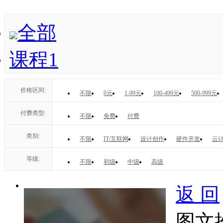
全部
课程
1
价格区间:
不限
0元
1-99元
100-499元
500-999元
付费类型:
不限
免费
付费
类别:
不限
IT/互联网
设计创作
硬件开发
云计
等级:
不限
初级
中级
高级
返 回
图文