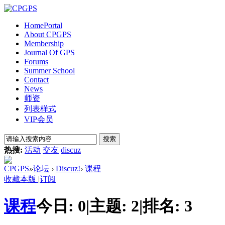
Home
Portal
About CPGPS
Membership
Journal Of GPS
Forums
Summer School
Contact
News
师资
列表样式
VIP会员
搜索
热搜:
活动
交友
discuz
CPGPS
»
论坛
›
Discuz!
›
课程
收藏本版
|
订阅
课程
今日:
0
|
主题:
2
|
排名:
3