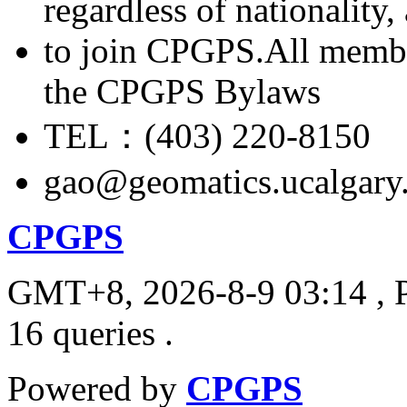
regardless of nationality
to join CPGPS.All membe
the CPGPS Bylaws
TEL：(403) 220-8150
gao@geomatics.ucalgary
CPGPS
GMT+8, 2026-8-9 03:14
, 
16 queries .
Powered by
CPGPS