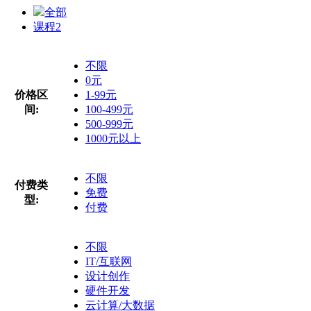
全部
课程
2
不限
0元
价格区
1-99元
间:
100-499元
500-999元
1000元以上
不限
付费类
免费
型:
付费
不限
IT/互联网
设计创作
硬件开发
云计算/大数据