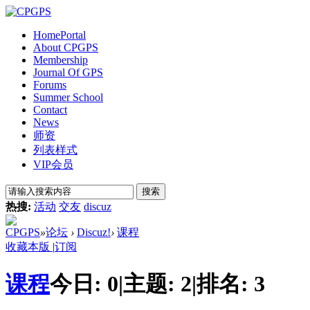
Home
Portal
About CPGPS
Membership
Journal Of GPS
Forums
Summer School
Contact
News
师资
列表样式
VIP会员
搜索
热搜:
活动
交友
discuz
CPGPS
»
论坛
›
Discuz!
›
课程
收藏本版
|
订阅
课程
今日:
0
|
主题:
2
|
排名:
3