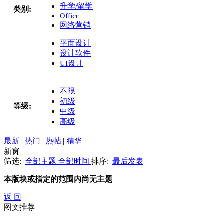
升学/留学
类别:
Office
网络营销
平面设计
设计软件
UI设计
不限
初级
等级:
中级
高级
最新
|
热门
|
热帖
|
精华
新窗
筛选:
全部主题
全部时间
排序:
最后发表
本版块或指定的范围内尚无主题
返 回
图文推荐