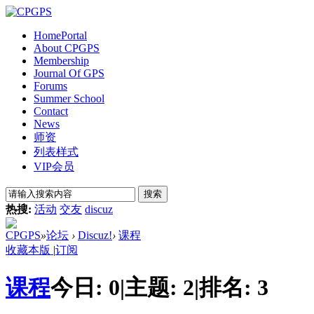
Home
Portal
About CPGPS
Membership
Journal Of GPS
Forums
Summer School
Contact
News
师资
列表样式
VIP会员
搜索
热搜:
活动
交友
discuz
CPGPS
»
论坛
›
Discuz!
›
课程
收藏本版
|
订阅
课程
今日:
0
|
主题:
2
|
排名:
3