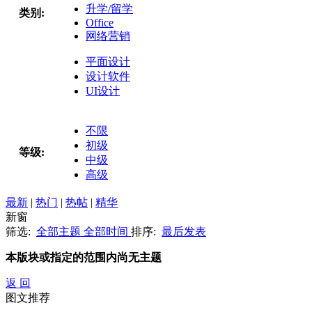
升学/留学
类别:
Office
网络营销
平面设计
设计软件
UI设计
不限
初级
等级:
中级
高级
最新
|
热门
|
热帖
|
精华
新窗
筛选:
全部主题
全部时间
排序:
最后发表
本版块或指定的范围内尚无主题
返 回
图文推荐