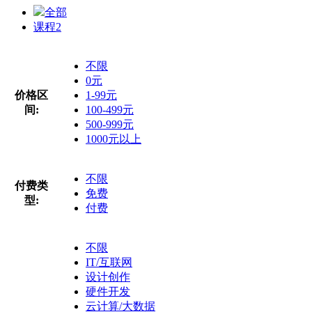
全部
课程
2
不限
0元
价格区
1-99元
间:
100-499元
500-999元
1000元以上
不限
付费类
免费
型:
付费
不限
IT/互联网
设计创作
硬件开发
云计算/大数据