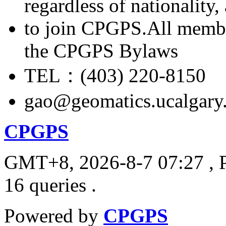
regardless of nationality
to join CPGPS.All membe
the CPGPS Bylaws
TEL：(403) 220-8150
gao@geomatics.ucalgary
CPGPS
GMT+8, 2026-8-7 07:27
, 
16 queries .
Powered by
CPGPS