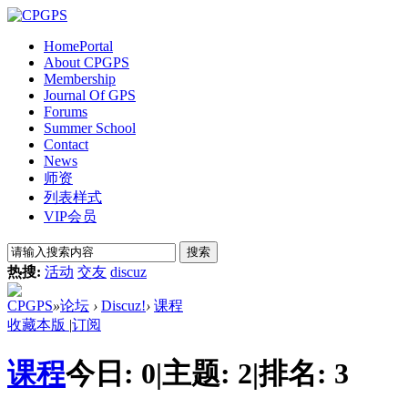
Home
Portal
About CPGPS
Membership
Journal Of GPS
Forums
Summer School
Contact
News
师资
列表样式
VIP会员
搜索
热搜:
活动
交友
discuz
CPGPS
»
论坛
›
Discuz!
›
课程
收藏本版
|
订阅
课程
今日:
0
|
主题:
2
|
排名:
3