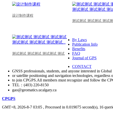
设计制作课程
测试测试 测试测试 测试测
By Laws
Publication Info
Benefits
FAQ
测试测试 测试测试 测试测试 测试
Journal of GPS
CONTACT
GNSS professionals, students, and anyone interested in Global 
or satellite positioning and navigation technologies, regardless 
to join CPGPS.All members must recognize and follow the 
TEL：(403) 220-8150
gao@geomatics.ucalgary.ca
CPGPS
GMT+8, 2026-8-7 03:05
, Processed in 0.019075 second(s), 16 querie