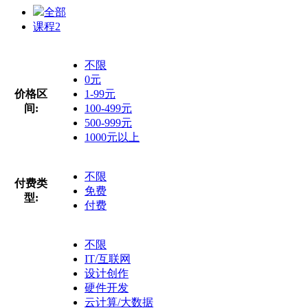
全部
课程
2
不限
0元
价格区
1-99元
间:
100-499元
500-999元
1000元以上
不限
付费类
免费
型:
付费
不限
IT/互联网
设计创作
硬件开发
云计算/大数据