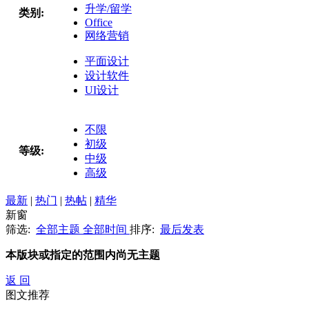
升学/留学
类别:
Office
网络营销
平面设计
设计软件
UI设计
不限
初级
等级:
中级
高级
最新
|
热门
|
热帖
|
精华
新窗
筛选:
全部主题
全部时间
排序:
最后发表
本版块或指定的范围内尚无主题
返 回
图文推荐