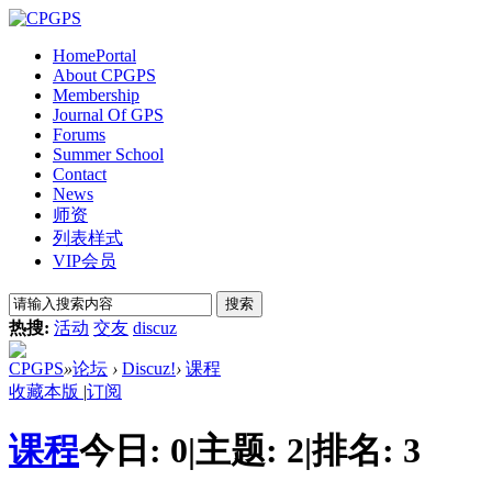
Home
Portal
About CPGPS
Membership
Journal Of GPS
Forums
Summer School
Contact
News
师资
列表样式
VIP会员
搜索
热搜:
活动
交友
discuz
CPGPS
»
论坛
›
Discuz!
›
课程
收藏本版
|
订阅
课程
今日:
0
|
主题:
2
|
排名:
3