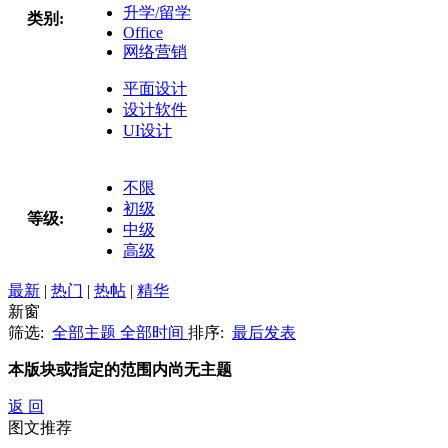
升学/留学
类别:
Office
网络营销
平面设计
设计软件
UI设计
不限
初级
等级:
中级
高级
最新
|
热门
|
热帖
|
精华
新窗
筛选:
全部主题
全部时间
排序:
最后发表
本版块或指定的范围内尚无主题
返 回
图文推荐