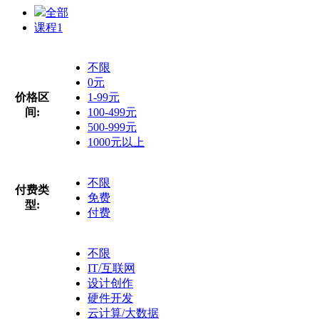
全部
课程
1
不限
0元
价格区
1-99元
间:
100-499元
500-999元
1000元以上
不限
付费类
免费
型:
付费
不限
IT/互联网
设计创作
硬件开发
云计算/大数据