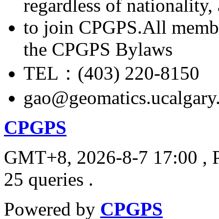
regardless of nationality
to join CPGPS.All membe
the CPGPS Bylaws
TEL：(403) 220-8150
gao@geomatics.ucalgary
CPGPS
GMT+8, 2026-8-7 17:00
, 
25 queries .
Powered by
CPGPS