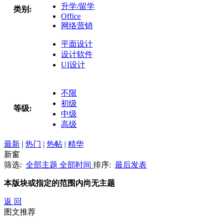
升学/留学
类别:
Office
网络营销
平面设计
设计软件
UI设计
不限
初级
等级:
中级
高级
最新
|
热门
|
热帖
|
精华
新窗
筛选:
全部主题
全部时间
排序:
最后发表
本版块或指定的范围内尚无主题
返 回
图文推荐