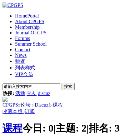
Home
Portal
About CPGPS
Membership
Journal Of GPS
Forums
Summer School
Contact
News
师资
列表样式
VIP会员
搜索
热搜:
活动
交友
discuz
CPGPS
»
论坛
›
Discuz!
›
课程
收藏本版
|
订阅
课程
今日:
0
|
主题:
2
|
排名:
3