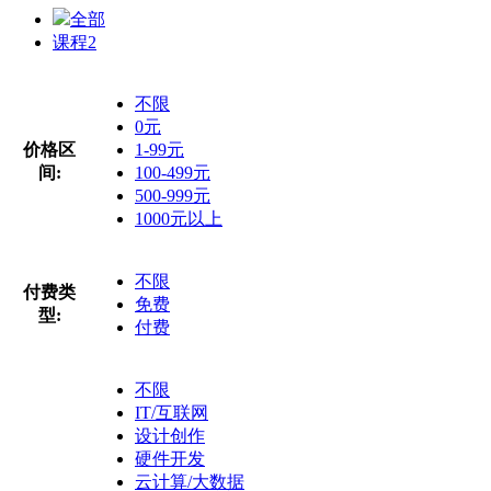
全部
课程
2
不限
0元
价格区
1-99元
间:
100-499元
500-999元
1000元以上
不限
付费类
免费
型:
付费
不限
IT/互联网
设计创作
硬件开发
云计算/大数据