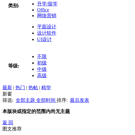
升学/留学
类别:
Office
网络营销
平面设计
设计软件
UI设计
不限
初级
等级:
中级
高级
最新
|
热门
|
热帖
|
精华
新窗
筛选:
全部主题
全部时间
排序:
最后发表
本版块或指定的范围内尚无主题
返 回
图文推荐