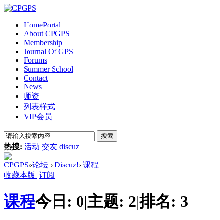
Home
Portal
About CPGPS
Membership
Journal Of GPS
Forums
Summer School
Contact
News
师资
列表样式
VIP会员
搜索
热搜:
活动
交友
discuz
CPGPS
»
论坛
›
Discuz!
›
课程
收藏本版
|
订阅
课程
今日:
0
|
主题:
2
|
排名:
3