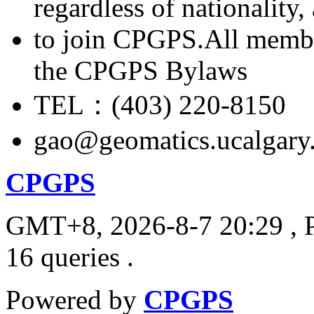
regardless of nationality
to join CPGPS.All membe
the CPGPS Bylaws
TEL：(403) 220-8150
gao@geomatics.ucalgary
CPGPS
GMT+8, 2026-8-7 20:29
, 
16 queries .
Powered by
CPGPS