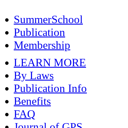
SummerSchool
Publication
Membership
LEARN MORE
By Laws
Publication Info
Benefits
FAQ
Journal of GPS