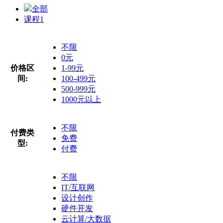
全部
课程
1
不限
0元
价格区
1-99元
间:
100-499元
500-999元
1000元以上
不限
付费类
免费
型:
付费
不限
IT/互联网
设计创作
硬件开发
云计算/大数据