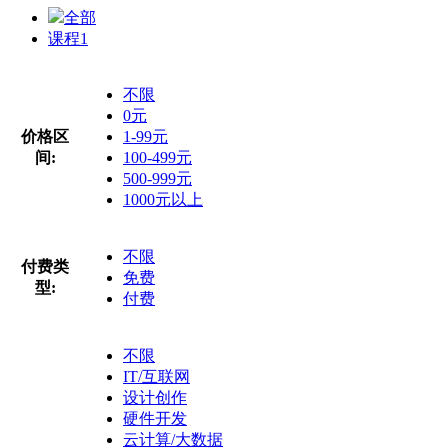
全部
课程
1
不限
0元
价格区
1-99元
间:
100-499元
500-999元
1000元以上
不限
付费类
免费
型:
付费
不限
IT/互联网
设计创作
硬件开发
云计算/大数据