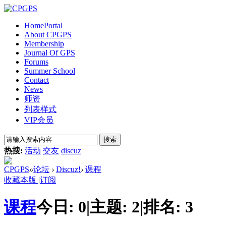
Home
Portal
About CPGPS
Membership
Journal Of GPS
Forums
Summer School
Contact
News
师资
列表样式
VIP会员
搜索
热搜:
活动
交友
discuz
CPGPS
»
论坛
›
Discuz!
›
课程
收藏本版
|
订阅
课程
今日:
0
|
主题:
2
|
排名:
3