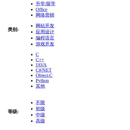
升学/留学
Office
网络营销
网站开发
类别:
应用设计
编程语言
游戏开发
C
C++
JAVA
C#/NET
Object-C
Python
其他
不限
初级
等级:
中级
高级