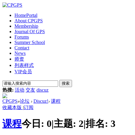
Home
Portal
About CPGPS
Membership
Journal Of GPS
Forums
Summer School
Contact
News
师资
列表样式
VIP会员
搜索
热搜:
活动
交友
discuz
CPGPS
»
论坛
›
Discuz!
›
课程
收藏本版
|
订阅
课程
今日:
0
|
主题:
2
|
排名:
3