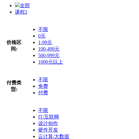
全部
课程
2
不限
0元
价格区
1-99元
间:
100-499元
500-999元
1000元以上
不限
付费类
免费
型:
付费
不限
IT/互联网
设计创作
硬件开发
云计算/大数据