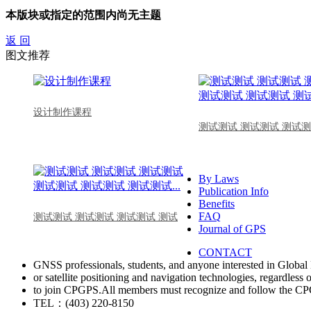
本版块或指定的范围内尚无主题
返 回
图文推荐
设计制作课程
测试测试 测试测试 测试测
By Laws
Publication Info
Benefits
FAQ
测试测试 测试测试 测试测试 测试
Journal of GPS
CONTACT
GNSS professionals, students, and anyone interested in Global 
or satellite positioning and navigation technologies, regardless 
to join CPGPS.All members must recognize and follow the 
TEL：(403) 220-8150