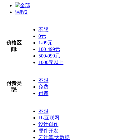
全部
课程
2
不限
0元
价格区
1-99元
间:
100-499元
500-999元
1000元以上
不限
付费类
免费
型:
付费
不限
IT/互联网
设计创作
硬件开发
云计算/大数据