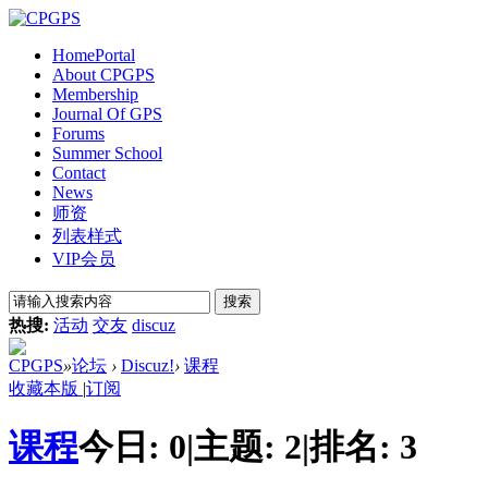
Home
Portal
About CPGPS
Membership
Journal Of GPS
Forums
Summer School
Contact
News
师资
列表样式
VIP会员
搜索
热搜:
活动
交友
discuz
CPGPS
»
论坛
›
Discuz!
›
课程
收藏本版
|
订阅
课程
今日:
0
|
主题:
2
|
排名:
3