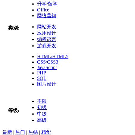
升学/留学
Office
网络营销
网站开发
类别:
应用设计
编程语言
游戏开发
HTML/HTML5
CSS/CSS3
JavaScript
PHP
SQL
图片设计
不限
初级
等级:
中级
高级
最新
|
热门
|
热帖
|
精华