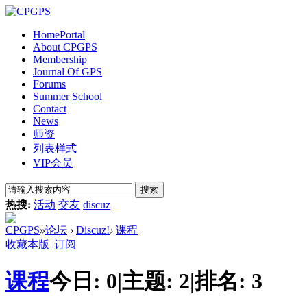
Home
Portal
About CPGPS
Membership
Journal Of GPS
Forums
Summer School
Contact
News
师资
列表样式
VIP会员
搜索
热搜:
活动
交友
discuz
CPGPS
»
论坛
›
Discuz!
›
课程
收藏本版
|
订阅
课程
今日:
0
|
主题:
2
|
排名:
3