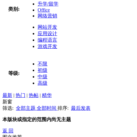
升学/留学
类别:
Office
网络营销
网站开发
应用设计
编程语言
游戏开发
不限
初级
等级:
中级
高级
最新
|
热门
|
热帖
|
精华
新窗
筛选:
全部主题
全部时间
排序:
最后发表
本版块或指定的范围内尚无主题
返 回