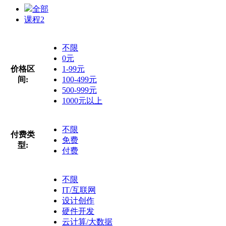
全部
课程
2
不限
0元
价格区
1-99元
间:
100-499元
500-999元
1000元以上
不限
付费类
免费
型:
付费
不限
IT/互联网
设计创作
硬件开发
云计算/大数据