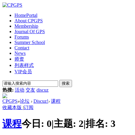
Home
Portal
About CPGPS
Membership
Journal Of GPS
Forums
Summer School
Contact
News
师资
列表样式
VIP会员
搜索
热搜:
活动
交友
discuz
CPGPS
»
论坛
›
Discuz!
›
课程
收藏本版
|
订阅
课程
今日:
0
|
主题:
2
|
排名:
3