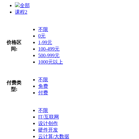
全部
课程
2
不限
0元
价格区
1-99元
间:
100-499元
500-999元
1000元以上
不限
付费类
免费
型:
付费
不限
IT/互联网
设计创作
硬件开发
云计算/大数据