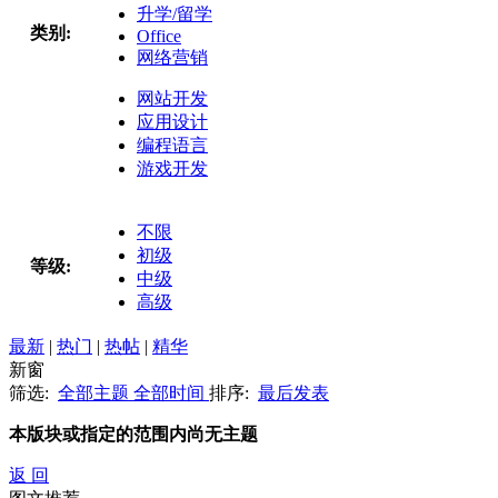
升学/留学
类别:
Office
网络营销
网站开发
应用设计
编程语言
游戏开发
不限
初级
等级:
中级
高级
最新
|
热门
|
热帖
|
精华
新窗
筛选:
全部主题
全部时间
排序:
最后发表
本版块或指定的范围内尚无主题
返 回