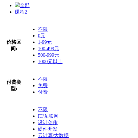
全部
课程
2
不限
0元
价格区
1-99元
间:
100-499元
500-999元
1000元以上
不限
付费类
免费
型:
付费
不限
IT/互联网
设计创作
硬件开发
云计算/大数据