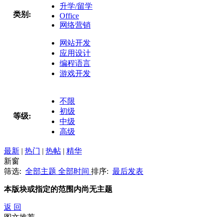
升学/留学
类别:
Office
网络营销
网站开发
应用设计
编程语言
游戏开发
不限
初级
等级:
中级
高级
最新
|
热门
|
热帖
|
精华
新窗
筛选:
全部主题
全部时间
排序:
最后发表
本版块或指定的范围内尚无主题
返 回