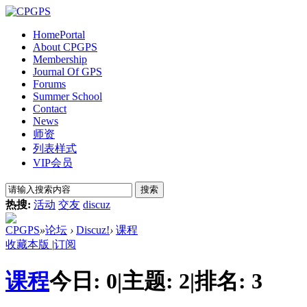
Home
Portal
About CPGPS
Membership
Journal Of GPS
Forums
Summer School
Contact
News
师资
列表样式
VIP会员
搜索
热搜:
活动
交友
discuz
CPGPS
»
论坛
›
Discuz!
›
课程
收藏本版
|
订阅
课程
今日:
0
|
主题:
2
|
排名:
3