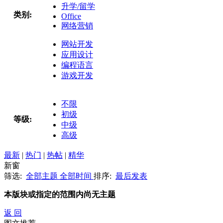
升学/留学
类别:
Office
网络营销
网站开发
应用设计
编程语言
游戏开发
不限
初级
等级:
中级
高级
最新
|
热门
|
热帖
|
精华
新窗
筛选:
全部主题
全部时间
排序:
最后发表
本版块或指定的范围内尚无主题
返 回