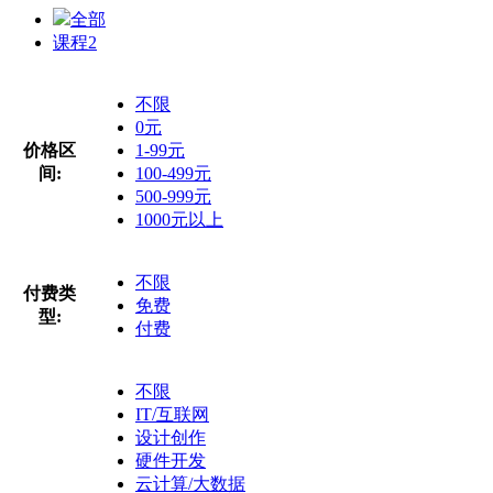
全部
课程
2
不限
0元
价格区
1-99元
间:
100-499元
500-999元
1000元以上
不限
付费类
免费
型:
付费
不限
IT/互联网
设计创作
硬件开发
云计算/大数据