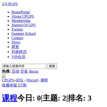
Home
Portal
About CPGPS
Membership
Journal Of GPS
Forums
Summer School
Contact
News
师资
列表样式
VIP会员
搜索
热搜:
活动
交友
discuz
CPGPS
»
论坛
›
Discuz!
›
课程
收藏本版
|
订阅
课程
今日:
0
|
主题:
2
|
排名:
3