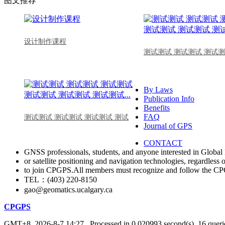
图文推荐
设计制作课程
测试测试 测试测试 测试测
By Laws
Publication Info
Benefits
FAQ
测试测试 测试测试 测试测试 测试
Journal of GPS
CONTACT
GNSS professionals, students, and anyone interested in Global 
or satellite positioning and navigation technologies, regardless 
to join CPGPS.All members must recognize and follow the 
TEL：(403) 220-8150
gao@geomatics.ucalgary.ca
CPGPS
GMT+8, 2026-8-7 14:27
, Processed in 0.020993 second(s), 16 querie