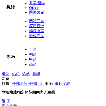
升学/留学
类别:
Office
网络营销
网站开发
应用设计
编程语言
游戏开发
不限
初级
等级:
中级
高级
最新
|
热门
|
热帖
|
精华
新窗
筛选:
全部主题
全部时间
排序:
最后发表
本版块或指定的范围内尚无主题
返 回