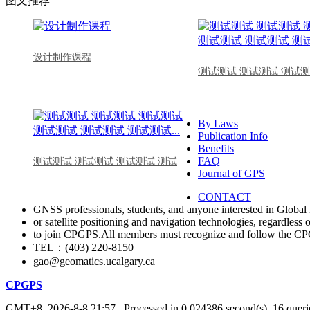
图文推荐
设计制作课程
测试测试 测试测试 测试测
By Laws
Publication Info
Benefits
FAQ
测试测试 测试测试 测试测试 测试
Journal of GPS
CONTACT
GNSS professionals, students, and anyone interested in Global 
or satellite positioning and navigation technologies, regardless 
to join CPGPS.All members must recognize and follow the 
TEL：(403) 220-8150
gao@geomatics.ucalgary.ca
CPGPS
GMT+8, 2026-8-8 21:57
, Processed in 0.024386 second(s), 16 querie