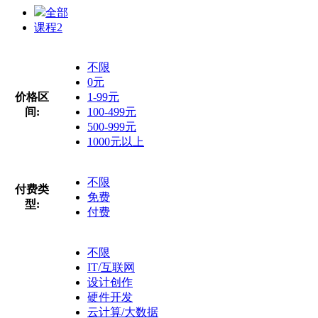
全部
课程
2
不限
0元
价格区
1-99元
间:
100-499元
500-999元
1000元以上
不限
付费类
免费
型:
付费
不限
IT/互联网
设计创作
硬件开发
云计算/大数据