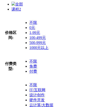
全部
课程
2
不限
0元
价格区
1-99元
间:
100-499元
500-999元
1000元以上
不限
付费类
免费
型:
付费
不限
IT/互联网
设计创作
硬件开发
云计算/大数据