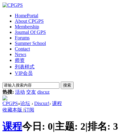
Home
Portal
About CPGPS
Membership
Journal Of GPS
Forums
Summer School
Contact
News
师资
列表样式
VIP会员
搜索
热搜:
活动
交友
discuz
CPGPS
»
论坛
›
Discuz!
›
课程
收藏本版
|
订阅
课程
今日:
0
|
主题:
2
|
排名:
3