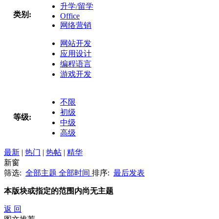
升学/留学
类别:
Office
网络营销
网站开发
应用设计
编程语言
游戏开发
不限
初级
等级:
中级
高级
最新
|
热门
|
热帖
|
精华
新窗
筛选:
全部主题
全部时间
排序:
最后发表
本版块或指定的范围内尚无主题
返 回