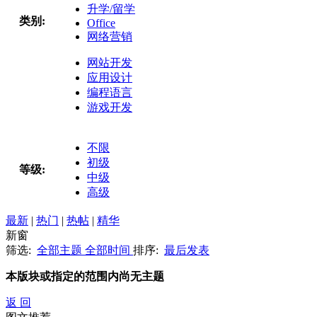
升学/留学
类别:
Office
网络营销
网站开发
应用设计
编程语言
游戏开发
不限
初级
等级:
中级
高级
最新
|
热门
|
热帖
|
精华
新窗
筛选:
全部主题
全部时间
排序:
最后发表
本版块或指定的范围内尚无主题
返 回