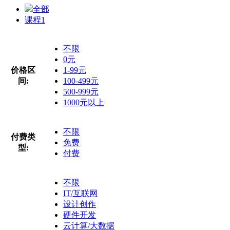
全部
课程
1
不限
0元
价格区
1-99元
间:
100-499元
500-999元
1000元以上
不限
付费类
免费
型:
付费
不限
IT/互联网
设计创作
硬件开发
云计算/大数据