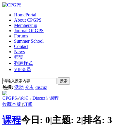
Home
Portal
About CPGPS
Membership
Journal Of GPS
Forums
Summer School
Contact
News
师资
列表样式
VIP会员
搜索
热搜:
活动
交友
discuz
CPGPS
»
论坛
›
Discuz!
›
课程
收藏本版
|
订阅
课程
今日:
0
|
主题:
2
|
排名:
3