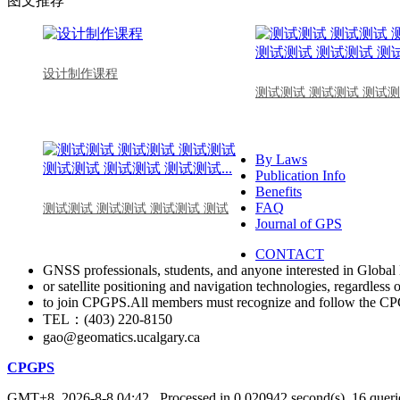
图文推荐
设计制作课程
测试测试 测试测试 测试测
By Laws
Publication Info
Benefits
FAQ
测试测试 测试测试 测试测试 测试
Journal of GPS
CONTACT
GNSS professionals, students, and anyone interested in Global 
or satellite positioning and navigation technologies, regardless 
to join CPGPS.All members must recognize and follow the 
TEL：(403) 220-8150
gao@geomatics.ucalgary.ca
CPGPS
GMT+8, 2026-8-8 04:42
, Processed in 0.020942 second(s), 16 querie