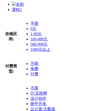
全部
课程
2
不限
0元
价格区
1-99元
间:
100-499元
500-999元
1000元以上
不限
付费类
免费
型:
付费
不限
IT/互联网
设计创作
硬件开发
云计算/大数据