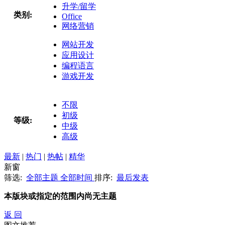
升学/留学
类别:
Office
网络营销
网站开发
应用设计
编程语言
游戏开发
不限
初级
等级:
中级
高级
最新
|
热门
|
热帖
|
精华
新窗
筛选:
全部主题
全部时间
排序:
最后发表
本版块或指定的范围内尚无主题
返 回