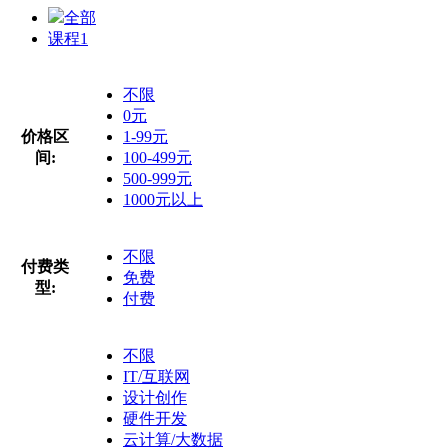
全部
课程
1
不限
0元
价格区
1-99元
间:
100-499元
500-999元
1000元以上
不限
付费类
免费
型:
付费
不限
IT/互联网
设计创作
硬件开发
云计算/大数据