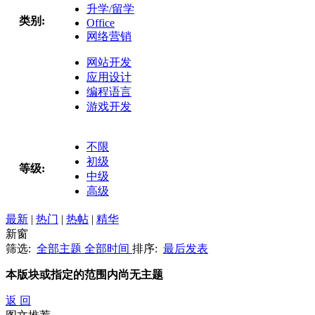
升学/留学
类别:
Office
网络营销
网站开发
应用设计
编程语言
游戏开发
不限
初级
等级:
中级
高级
最新
|
热门
|
热帖
|
精华
新窗
筛选:
全部主题
全部时间
排序:
最后发表
本版块或指定的范围内尚无主题
返 回