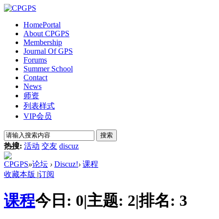
Home
Portal
About CPGPS
Membership
Journal Of GPS
Forums
Summer School
Contact
News
师资
列表样式
VIP会员
搜索
热搜:
活动
交友
discuz
CPGPS
»
论坛
›
Discuz!
›
课程
收藏本版
|
订阅
课程
今日:
0
|
主题:
2
|
排名:
3