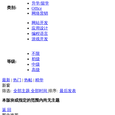
升学/留学
类别:
Office
网络营销
网站开发
应用设计
编程语言
游戏开发
不限
初级
等级:
中级
高级
最新
|
热门
|
热帖
|
精华
新窗
筛选:
全部主题
全部时间
排序:
最后发表
本版块或指定的范围内尚无主题
返 回