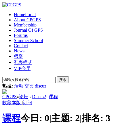
Home
Portal
About CPGPS
Membership
Journal Of GPS
Forums
Summer School
Contact
News
师资
列表样式
VIP会员
搜索
热搜:
活动
交友
discuz
CPGPS
»
论坛
›
Discuz!
›
课程
收藏本版
|
订阅
课程
今日:
0
|
主题:
2
|
排名:
3