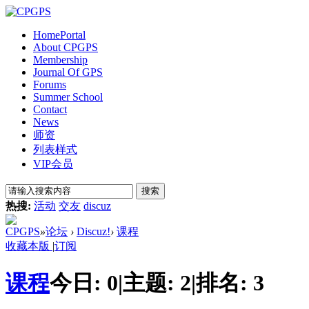
Home
Portal
About CPGPS
Membership
Journal Of GPS
Forums
Summer School
Contact
News
师资
列表样式
VIP会员
搜索
热搜:
活动
交友
discuz
CPGPS
»
论坛
›
Discuz!
›
课程
收藏本版
|
订阅
课程
今日:
0
|
主题:
2
|
排名:
3