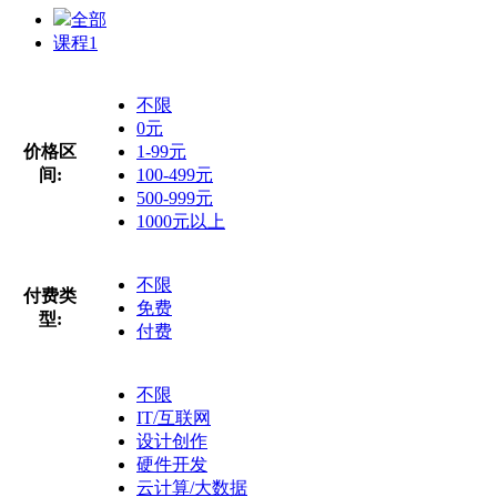
全部
课程
1
不限
0元
价格区
1-99元
间:
100-499元
500-999元
1000元以上
不限
付费类
免费
型:
付费
不限
IT/互联网
设计创作
硬件开发
云计算/大数据