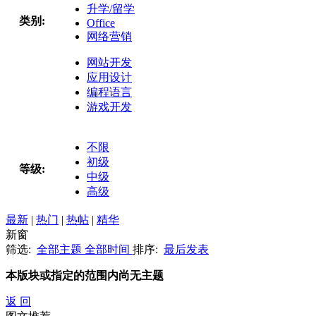
升学/留学
类别:
Office
网络营销
网站开发
应用设计
编程语言
游戏开发
不限
初级
等级:
中级
高级
最新
|
热门
|
热帖
|
精华
新窗
筛选:
全部主题
全部时间
排序:
最后发表
本版块或指定的范围内尚无主题
返 回