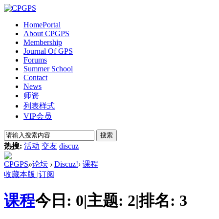
Home
Portal
About CPGPS
Membership
Journal Of GPS
Forums
Summer School
Contact
News
师资
列表样式
VIP会员
搜索
热搜:
活动
交友
discuz
CPGPS
»
论坛
›
Discuz!
›
课程
收藏本版
|
订阅
课程
今日:
0
|
主题:
2
|
排名:
3