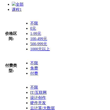
全部
课程
1
不限
0元
价格区
1-99元
间:
100-499元
500-999元
1000元以上
不限
付费类
免费
型:
付费
不限
IT/互联网
设计创作
硬件开发
云计算/大数据