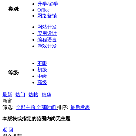
升学/留学
类别:
Office
网络营销
网站开发
应用设计
编程语言
游戏开发
不限
初级
等级:
中级
高级
最新
|
热门
|
热帖
|
精华
新窗
筛选:
全部主题
全部时间
排序:
最后发表
本版块或指定的范围内尚无主题
返 回