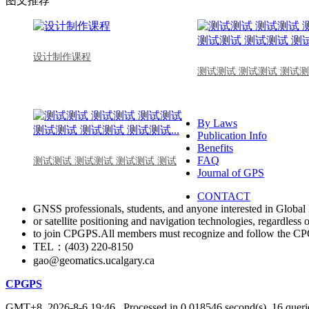
图文推荐
设计制作课程
测试测试 测试测试 测试测
By Laws
Publication Info
Benefits
FAQ
测试测试 测试测试 测试测试 测试
Journal of GPS
CONTACT
GNSS professionals, students, and anyone interested in Global 
or satellite positioning and navigation technologies, regardless 
to join CPGPS.All members must recognize and follow the 
TEL：(403) 220-8150
gao@geomatics.ucalgary.ca
CPGPS
GMT+8, 2026-8-6 19:46
, Processed in 0.018546 second(s), 16 querie