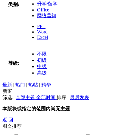
升学/留学
类别:
Office
网络营销
PPT
Word
Excel
不限
初级
等级:
中级
高级
最新
|
热门
|
热帖
|
精华
新窗
筛选:
全部主题
全部时间
排序:
最后发表
本版块或指定的范围内尚无主题
返 回
图文推荐