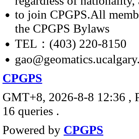
regardless of nationality
to join CPGPS.All membe
the CPGPS Bylaws
TEL：(403) 220-8150
gao@geomatics.ucalgary
CPGPS
GMT+8, 2026-8-8 12:36
, 
16 queries .
Powered by
CPGPS