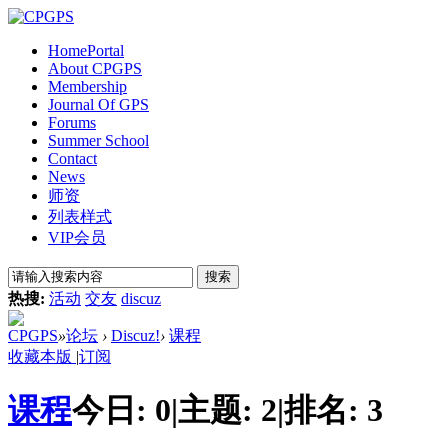
Home
Portal
About CPGPS
Membership
Journal Of GPS
Forums
Summer School
Contact
News
师资
列表样式
VIP会员
搜索
热搜:
活动
交友
discuz
CPGPS
»
论坛
›
Discuz!
›
课程
收藏本版
|
订阅
课程
今日:
0
|
主题:
2
|
排名:
3