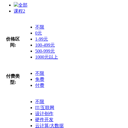
全部
课程
2
不限
0元
价格区
1-99元
间:
100-499元
500-999元
1000元以上
不限
付费类
免费
型:
付费
不限
IT/互联网
设计创作
硬件开发
云计算/大数据