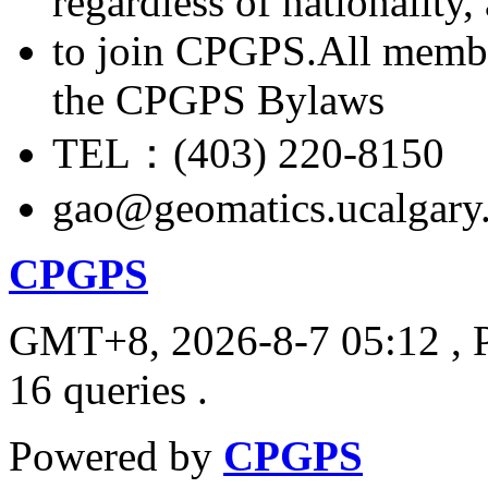
regardless of nationality
to join CPGPS.All membe
the CPGPS Bylaws
TEL：(403) 220-8150
gao@geomatics.ucalgary
CPGPS
GMT+8, 2026-8-7 05:12
, 
16 queries .
Powered by
CPGPS