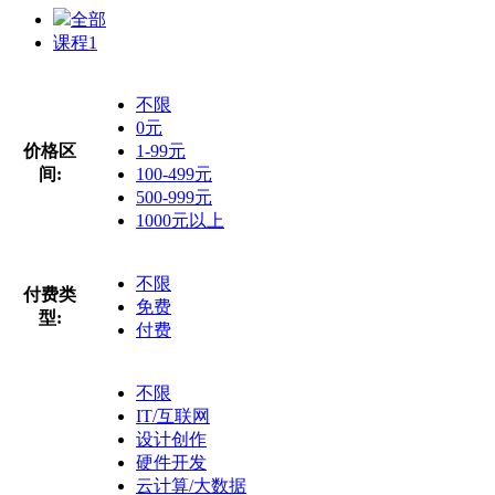
全部
课程
1
不限
0元
价格区
1-99元
间:
100-499元
500-999元
1000元以上
不限
付费类
免费
型:
付费
不限
IT/互联网
设计创作
硬件开发
云计算/大数据