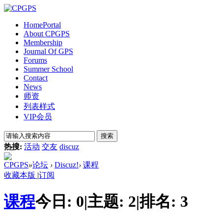
Home
Portal
About CPGPS
Membership
Journal Of GPS
Forums
Summer School
Contact
News
师资
列表样式
VIP会员
搜索
热搜:
活动
交友
discuz
CPGPS
»
论坛
›
Discuz!
›
课程
收藏本版
|
订阅
课程
今日:
0
|
主题:
2
|
排名:
3