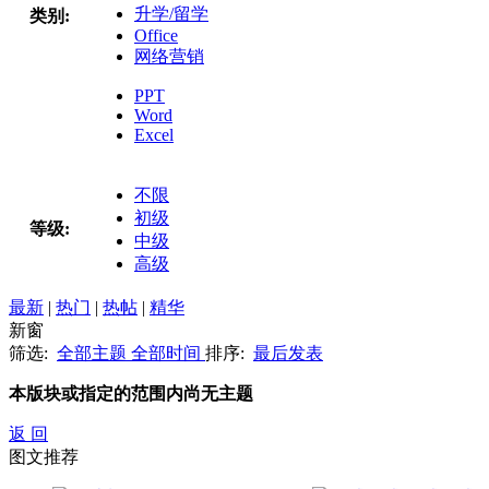
升学/留学
类别:
Office
网络营销
PPT
Word
Excel
不限
初级
等级:
中级
高级
最新
|
热门
|
热帖
|
精华
新窗
筛选:
全部主题
全部时间
排序:
最后发表
本版块或指定的范围内尚无主题
返 回
图文推荐