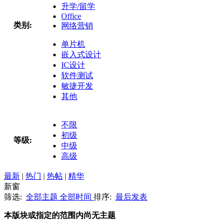
升学/留学
Office
类别:
网络营销
单片机
嵌入式设计
IC设计
软件测试
敏捷开发
其他
不限
初级
等级:
中级
高级
最新
|
热门
|
热帖
|
精华
新窗
筛选:
全部主题
全部时间
排序:
最后发表
本版块或指定的范围内尚无主题