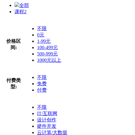
全部
课程
2
不限
0元
价格区
1-99元
间:
100-499元
500-999元
1000元以上
不限
付费类
免费
型:
付费
不限
IT/互联网
设计创作
硬件开发
云计算/大数据