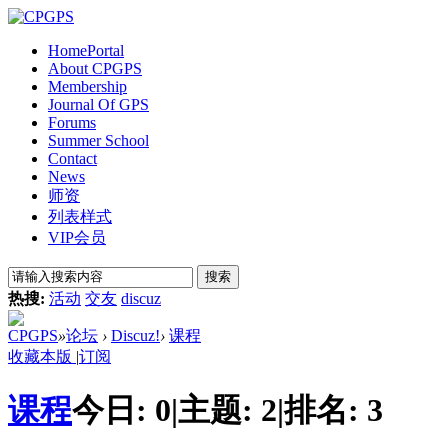
Home
Portal
About CPGPS
Membership
Journal Of GPS
Forums
Summer School
Contact
News
师资
列表样式
VIP会员
搜索
热搜:
活动
交友
discuz
CPGPS
»
论坛
›
Discuz!
›
课程
收藏本版
|
订阅
课程
今日:
0
|
主题:
2
|
排名:
3